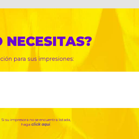
O
NECESITAS?
pción para sus
impresiones:
Si su impresora no se encuentra listada,
haga
click aqui
.