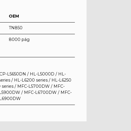
OEM
TN850
8000 pág
P-L5650DN / HL-L5000D / HL-
ries / HL-L6200 series / HL-L6250
00 series / MFC-L5700DW / MFC-
L5900DW / MFC-L6700DW / MFC-
-L6900DW