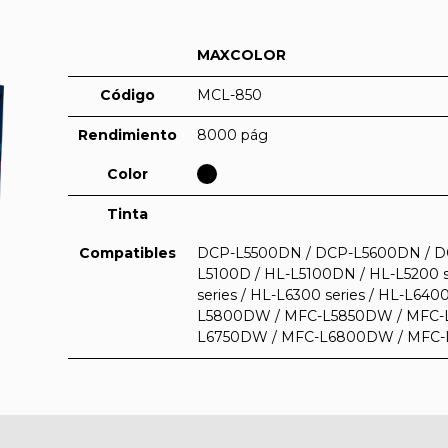
MAXCOLOR
Código
MCL-850
Rendimiento
8000 pág
Color
Tinta
Compatibles
DCP-L5500DN / DCP-L5600DN / DC
L5100D / HL-L5100DN / HL-L5200 se
series / HL-L6300 series / HL-L64
L5800DW / MFC-L5850DW / MFC-
L6750DW / MFC-L6800DW / MFC