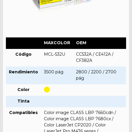
MAXCOLOR
OEM
Código
MCL-532U
CC532A / CE412A /
CF382A
Rendimiento
3500 pág
2800 / 2200 / 2700
pág
Color
Tinta
Compatibles
Color image CLASS LBP 7660cdn /
Color image CLASS LBP 7680cx /
Color LaserJet CP2020 / Color
LaserJet Pro M476 series /