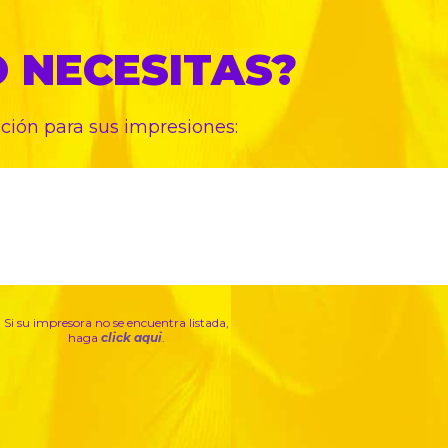
O
NECESITAS?
pción para sus
impresiones:
Si su impresora no se encuentra listada,
haga
click aqui
.