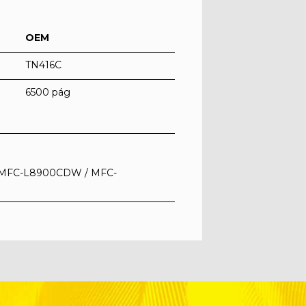
OEM
TN416C
6500 pág
/ MFC-L8900CDW / MFC-