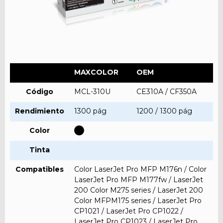
MAXCOLOR
OEM
Código
MCL-310U
CE310A / CF350A
Rendimiento
1300 pág
1200 / 1300 pág
Color
Tinta
Compatibles
Color LaserJet Pro MFP M176n / Color
LaserJet Pro MFP M177fw / LaserJet
200 Color M275 series / LaserJet 200
Color MFPM175 series / LaserJet Pro
CP1021 / LaserJet Pro CP1022 /
LaserJet Pro CP1023 / LaserJet Pro