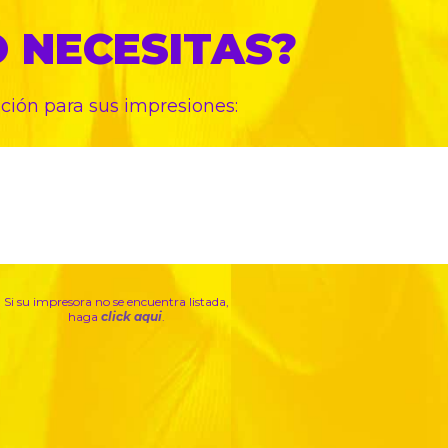
O
NECESITAS?
pción para sus
impresiones:
Si su impresora no se encuentra listada,
haga
click aqui
.