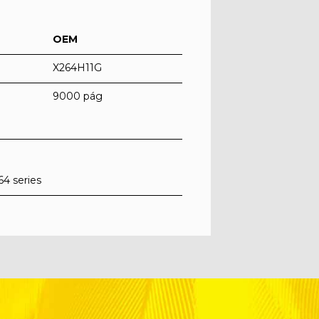
OEM
X264H11G
9000 pág
4 series