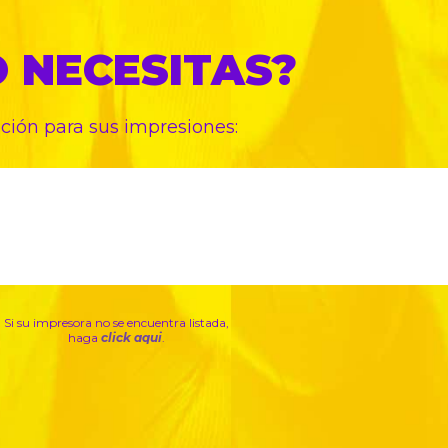
O
NECESITAS?
pción para sus
impresiones:
Si su impresora no se encuentra listada,
haga
click aqui
.