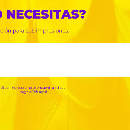
O
NECESITAS?
pción para sus
impresiones:
Si su impresora no se encuentra listada,
haga
click aqui
.