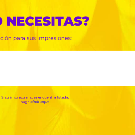
O
NECESITAS?
pción para sus
impresiones:
Si su impresora no se encuentra listada,
haga
click aqui
.