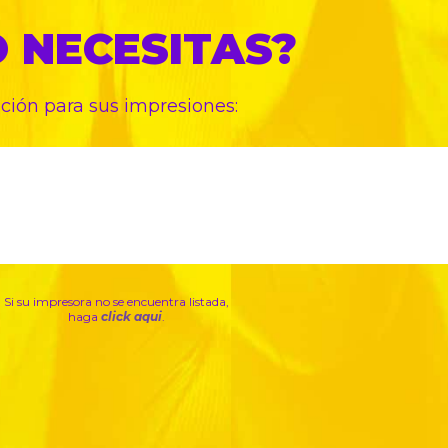
O
NECESITAS?
pción para sus
impresiones:
Si su impresora no se encuentra listada,
haga
click aqui
.