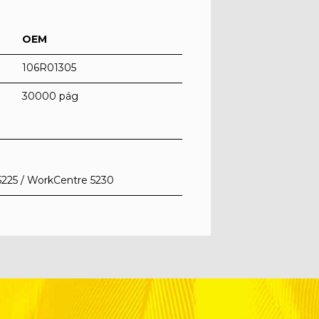
OEM
106R01305
30000 pág
5225 / WorkCentre 5230