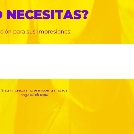
O
NECESITAS?
pción para sus
impresiones:
Si su impresora no se encuentra listada,
haga
click aqui
.