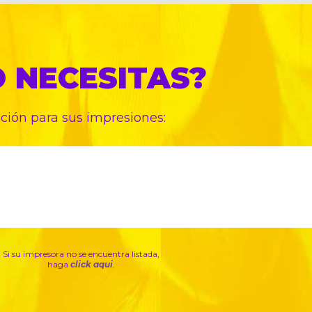
O
NECESITAS?
pción para sus
impresiones:
Si su impresora no se encuentra listada,
haga
click aqui
.