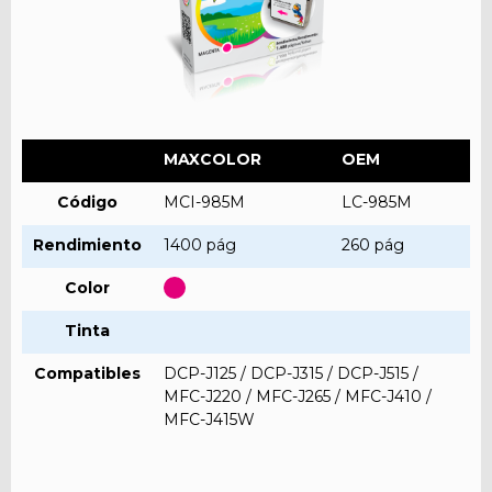
MAXCOLOR
OEM
Código
MCI-985M
LC-985M
Rendimiento
1400 pág
260 pág
Color
Tinta
Compatibles
DCP-J125 / DCP-J315 / DCP-J515 /
MFC-J220 / MFC-J265 / MFC-J410 /
MFC-J415W