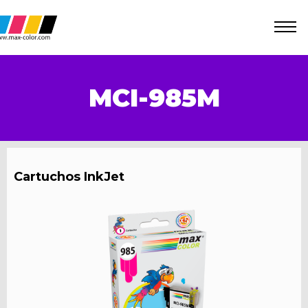
MCI-985M
Cartuchos InkJet