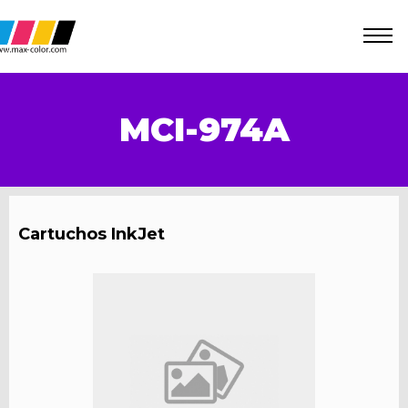
MCI-974A
Cartuchos InkJet