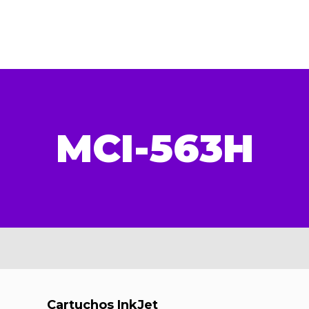
MCI-563H
Cartuchos InkJet