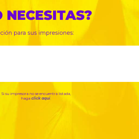
O
NECESITAS?
pción para sus
impresiones:
Si su impresora no se encuentra listada,
haga
click aqui
.