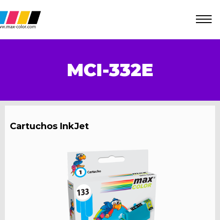
MCI-332E
Cartuchos InkJet