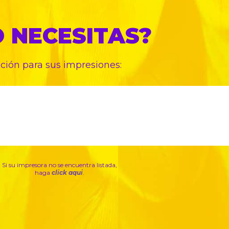
O
NECESITAS?
pción para sus
impresiones:
Si su impresora no se encuentra listada,
haga
click aqui
.