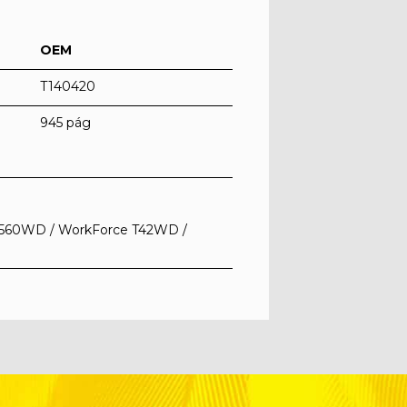
OEM
T140420
945 pág
TX560WD / WorkForce T42WD /