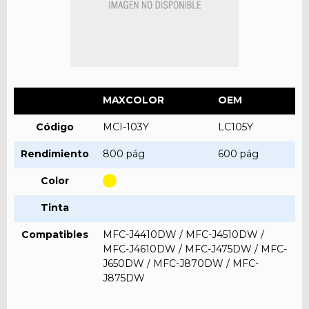
MAXCOLOR
OEM
Código
MCI-103Y
LC105Y
Rendimiento
800 pág
600 pág
Color
Tinta
Compatibles
MFC-J4410DW / MFC-J4510DW /
MFC-J4610DW / MFC-J475DW / MFC-
J650DW / MFC-J870DW / MFC-
J875DW