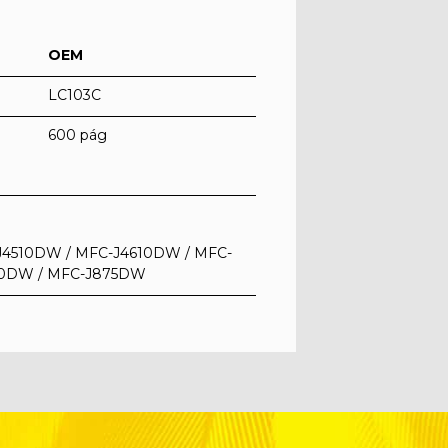
OEM
LC103C
600 pág
J4510DW / MFC-J4610DW / MFC-
70DW / MFC-J875DW