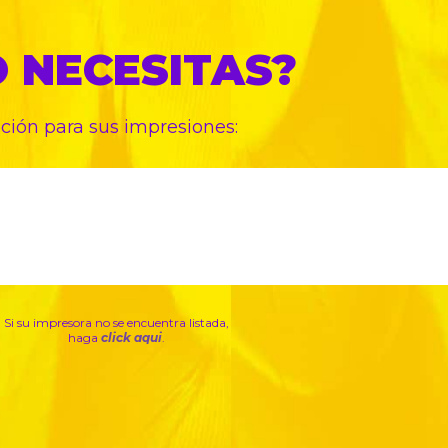
O
NECESITAS?
pción para sus
impresiones:
Si su impresora no se encuentra listada,
haga
click aqui
.