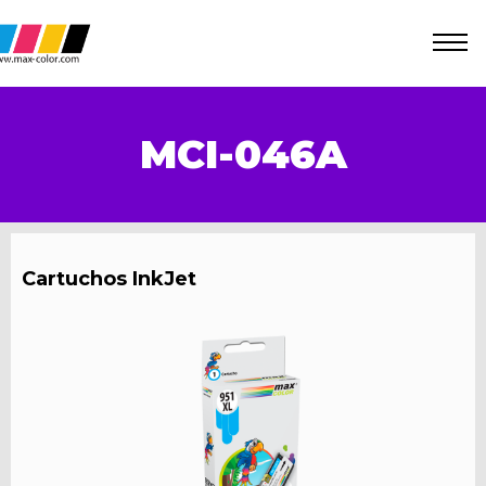
MCI-046A
Cartuchos InkJet