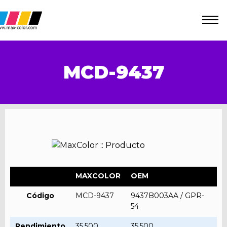
MCD-9437
MAXCOLOR
OEM
Código
MCD-9437
9437B003AA / GPR-
54
Rendimiento
35.500
35.500