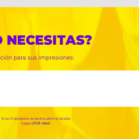
O
NECESITAS?
pción para sus
impresiones:
Si su impresora no se encuentra listada,
haga
click aqui
.