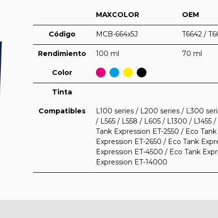
MAXCOLOR
OEM
Código
MCB-664x5J
T6642 / T6
Rendimiento
100 ml
70 ml
Color
Tinta
Compatibles
L100 series / L200 series / L300 seri
/ L565 / L558 / L605 / L1300 / L1455
Tank Expression ET-2550 / Eco Tank
Expression ET-2650 / Eco Tank Expr
Expression ET-4500 / Eco Tank Expr
Expression ET-14000